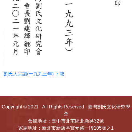
五忠堂先祖傳略
劉氏1988年村雅(南投竹山)
劉氏大宗譜(1989年福建上杭元龍公)(台中土
牛)
劉氏大宗譜(一九九三年)
劉氏大宗譜(一九九三年) 下載
劉氏宗譜(莊吳玉圖)(1986)
劉氏宗譜1988(劉邦友台北若連)
Copyright © 2021 · All Rights Reserved ·
臺灣劉氏文化研究學
劉氏宗譜1989巨漢(五溝水)
會
會館地址：臺中市北屯區北新路32號
友明公譜(上杭)
家廟地址：新北市新店區寶元路一段105號之1