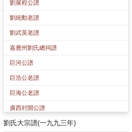
劉展程公譜
劉統勳老譜
劉武英老譜
嘉應州劉氏總祠譜
巨河公譜
巨浩公老譜
巨海公老譜
廣西封開公譜
劉氏大宗譜(一九九三年)
香港劉氏總譜(一九○八)年