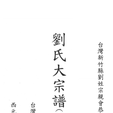
香港新界譜
順公譜(山東來台)
珊屏劉氏老譜(彰化)
新界粉嶺區馬尾吓簡頭村劉氏族譜
巨淵清公
巨淵朝奉公
劉華巖老譜
劉永富主編西元一九六一年
龍川族譜