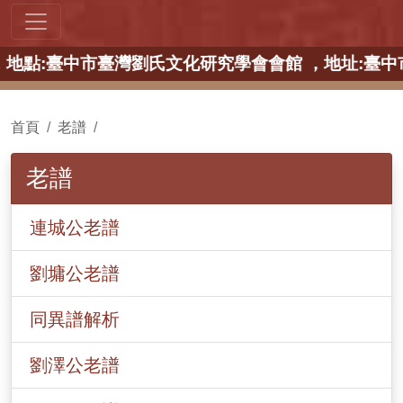
中部場】 ，地點:臺中市臺灣劉氏文化研究學會會館 ，
首頁
老譜
老譜
連城公老譜
劉墉公老譜
同異譜解析
劉澤公老譜