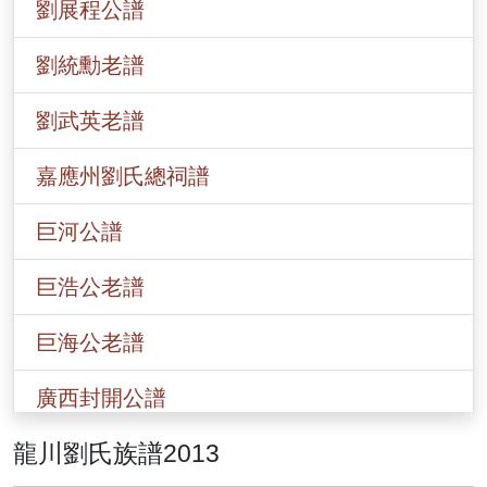
劉展程公譜
劉統勳老譜
劉武英老譜
嘉應州劉氏總祠譜
巨河公譜
巨浩公老譜
巨海公老譜
廣西封開公譜
龍川劉氏族譜2013
香港劉氏總譜(一九○八)年