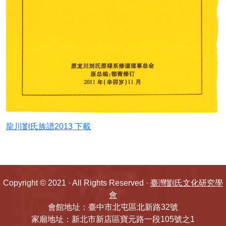
五忠堂先祖傳略
劉氏1988年村雅(南投竹山)
劉氏大宗譜(1989年福建上杭元龍公)(台中土
牛)
劉氏大宗譜(一九九三年)
龍川劉氏族譜2013 下載
劉氏宗譜(莊吳玉圖)(1986)
劉氏宗譜1988(劉邦友台北若連)
Copyright © 2021 · All Rights Reserved ·
臺灣劉氏文化研究學
劉氏宗譜1989巨漢(五溝水)
會
會館地址：臺中市北屯區北新路32號
友明公譜(上杭)
家廟地址：新北市新店區寶元路一段105號之1