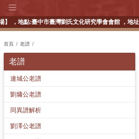
座 【中部場】 ，地點:臺中市臺灣劉氏文化研究學會會館
首頁
老譜
老譜
連城公老譜
劉墉公老譜
同異譜解析
劉澤公老譜