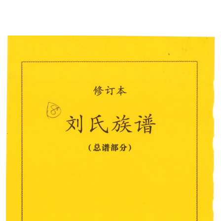
香港新界譜
順公譜(山東來台)
珊屏劉氏老譜(彰化)
新界粉嶺區馬尾吓簡頭村劉氏族譜
巨淵清公
巨淵朝奉公
劉華巖老譜
劉永富主編西元一九六一年
龍川族譜