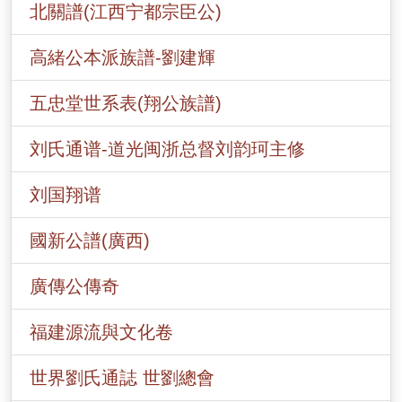
北關譜(江西宁都宗臣公)
高緒公本派族譜-劉建輝
五忠堂世系表(翔公族譜)
刘氏通谱-道光闽浙总督刘韵珂主修
刘国翔谱
國新公譜(廣西)
廣傳公傳奇
福建源流與文化卷
世界劉氏通誌 世劉總會