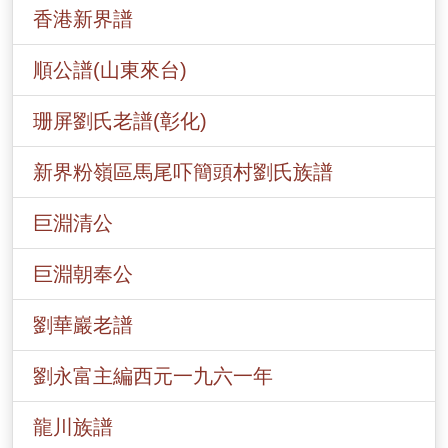
香港新界譜
順公譜(山東來台)
珊屏劉氏老譜(彰化)
新界粉嶺區馬尾吓簡頭村劉氏族譜
巨淵清公
巨淵朝奉公
劉華巖老譜
劉永富主編西元一九六一年
龍川族譜