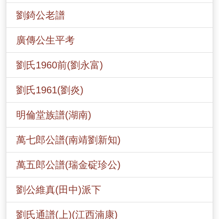
劉錡公老譜
廣傳公生平考
劉氏1960前(劉永富)
劉氏1961(劉炎)
明倫堂族譜(湖南)
萬七郎公譜(南靖劉新知)
萬五郎公譜(瑞金碇珍公)
劉公維真(田中)派下
劉氏通譜(上)(江西湳康)