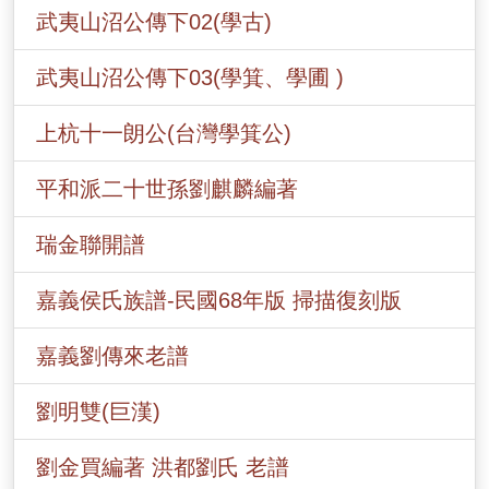
武夷山沼公傳下02(學古)
武夷山沼公傳下03(學箕、學圃 )
上杭十一朗公(台灣學箕公)
平和派二十世孫劉麒麟編著
瑞金聯開譜
嘉義侯氏族譜-民國68年版 掃描復刻版
嘉義劉傳來老譜
劉明雙(巨漢)
劉金買編著 洪都劉氏 老譜