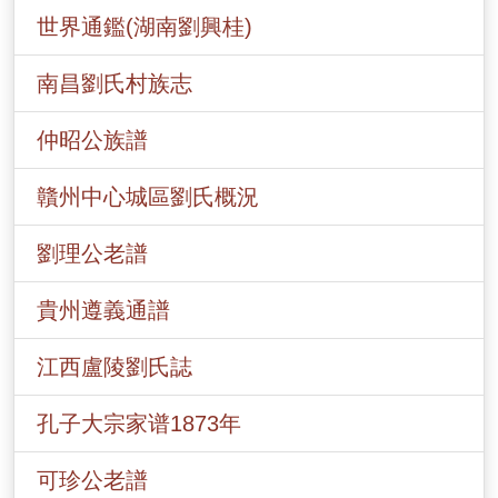
世界通鑑(湖南劉興桂)
南昌劉氏村族志
仲昭公族譜
贛州中心城區劉氏概況
劉理公老譜
貴州遵義通譜
江西盧陵劉氏誌
孔子大宗家谱1873年
可珍公老譜