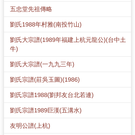
五忠堂先祖傳略
劉氏1988年村雅(南投竹山)
劉氏大宗譜(1989年福建上杭元龍公)(台中土
牛)
劉氏大宗譜(一九九三年)
劉氏宗譜(莊吳玉圖)(1986)
劉氏宗譜1988(劉邦友台北若連)
劉氏宗譜1989巨漢(五溝水)
友明公譜(上杭)