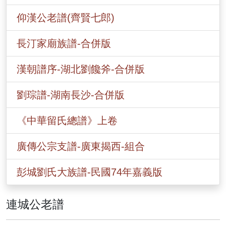
仰漢公老譜(齊賢七郎)
長汀家廟族譜-合併版
漢朝譜序-湖北劉饞斧-合併版
劉琮譜-湖南長沙-合併版
《中華留氏總譜》上卷
廣傳公宗支譜-廣東揭西-組合
彭城劉氏大族譜-民國74年嘉義版
連城公老譜