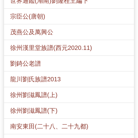
世界通鑑(湖南)劉隆桂主編下
宗臣公(唐朝)
茂燕公及萬興公
徐州漢里堂族譜(西元2020.11)
劉錡公老譜
龍川劉氏族譜2013
徐州劉滋鳳譜(上)
徐州劉滋鳳譜(下)
南安東田(二十八、二十九都)