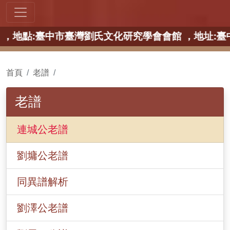
部場】 ，地點:臺中市臺灣劉氏文化研究學會會館 ，地址
首頁
老譜
老譜
連城公老譜
劉墉公老譜
同異譜解析
劉澤公老譜