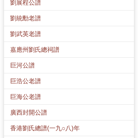
劉展程公譜
劉統勳老譜
劉武英老譜
嘉應州劉氏總祠譜
巨河公譜
巨浩公老譜
巨海公老譜
廣西封開公譜
香港劉氏總譜(一九○八)年