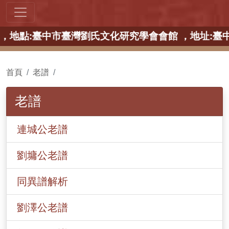
【中部場】 ，地點:臺中市臺灣劉氏文化研究學會會館 ，
首頁
老譜
老譜
連城公老譜
劉墉公老譜
同異譜解析
劉澤公老譜