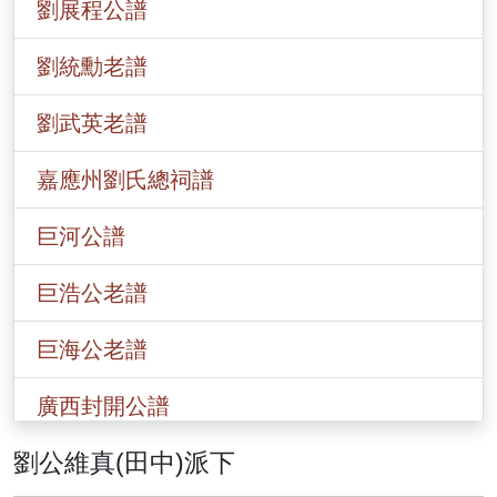
劉展程公譜
劉統勳老譜
劉武英老譜
嘉應州劉氏總祠譜
巨河公譜
巨浩公老譜
巨海公老譜
廣西封開公譜
劉公維真(田中)派下
香港劉氏總譜(一九○八)年