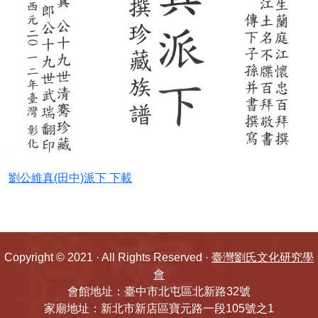
五忠堂先祖傳略
劉氏1988年村雅(南投竹山)
劉氏大宗譜(1989年福建上杭元龍公)(台中土
牛)
劉氏大宗譜(一九九三年)
劉公維真(田中)派下 下載
劉氏宗譜(莊吳玉圖)(1986)
劉氏宗譜1988(劉邦友台北若連)
Copyright © 2021 · All Rights Reserved ·
臺灣劉氏文化研究學
劉氏宗譜1989巨漢(五溝水)
會
會館地址：臺中市北屯區北新路32號
友明公譜(上杭)
家廟地址：新北市新店區寶元路一段105號之1