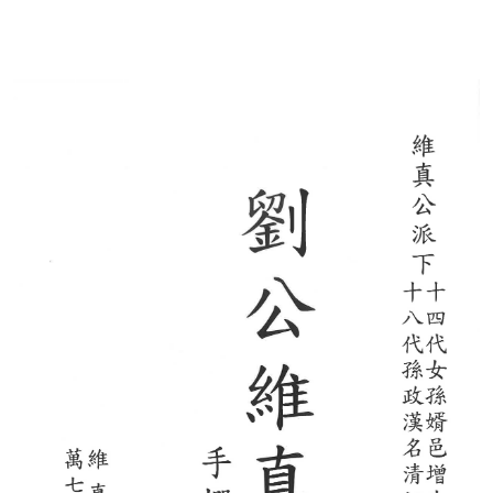
香港新界譜
順公譜(山東來台)
珊屏劉氏老譜(彰化)
新界粉嶺區馬尾吓簡頭村劉氏族譜
巨淵清公
巨淵朝奉公
劉華巖老譜
劉永富主編西元一九六一年
龍川族譜