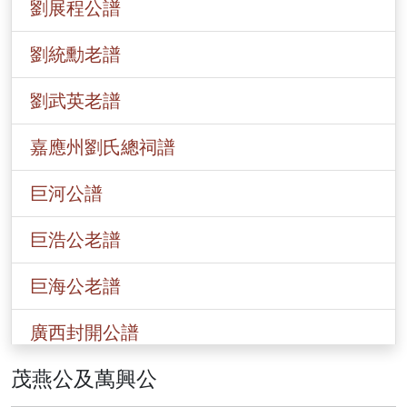
劉展程公譜
劉統勳老譜
劉武英老譜
嘉應州劉氏總祠譜
巨河公譜
巨浩公老譜
巨海公老譜
廣西封開公譜
茂燕公及萬興公
香港劉氏總譜(一九○八)年