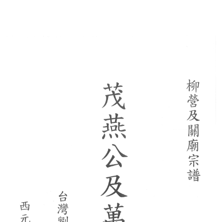
香港新界譜
順公譜(山東來台)
珊屏劉氏老譜(彰化)
新界粉嶺區馬尾吓簡頭村劉氏族譜
巨淵清公
巨淵朝奉公
劉華巖老譜
劉永富主編西元一九六一年
龍川族譜