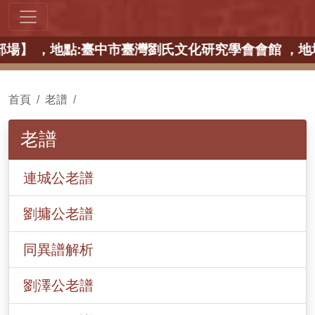
講座 【中部場】 ，地點:臺中市臺灣劉氏文化研究學會會
首頁
老譜
老譜
連城公老譜
劉墉公老譜
同異譜解析
劉澤公老譜