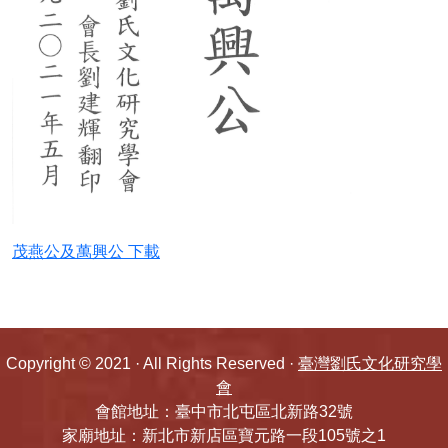
五忠堂先祖傳略
劉氏1988年村雅(南投竹山)
劉氏大宗譜(1989年福建上杭元龍公)(台中土
牛)
劉氏大宗譜(一九九三年)
茂燕公及萬興公 下載
劉氏宗譜(莊吳玉圖)(1986)
劉氏宗譜1988(劉邦友台北若連)
Copyright © 2021 · All Rights Reserved ·
臺灣劉氏文化研究學
劉氏宗譜1989巨漢(五溝水)
會
會館地址：臺中市北屯區北新路32號
友明公譜(上杭)
家廟地址：新北市新店區寶元路一段105號之1