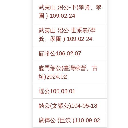
武夷山 沼公-下(學箕、學
圃 ) 109.02.24
武夷山 沼公-世系表(學
箕、學圃 ) 109.02.24
碇珍公106.02.07
廈門韶公(臺灣柳營、古
坑)2024.02
遐公105.03.01
錡公(文聚公)104-05-18
廣傳公 (巨湶 )110.09.02