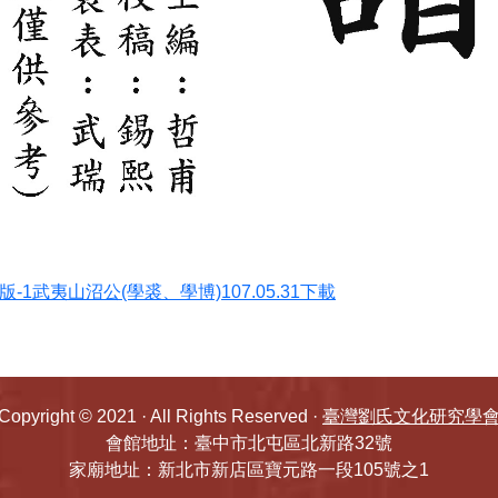
-1武夷山沼公(學裘、學博)107.05.31下載
Copyright © 2021 · All Rights Reserved ·
臺灣劉氏文化研究學
會館地址：臺中市北屯區北新路32號
家廟地址：新北市新店區寶元路一段105號之1