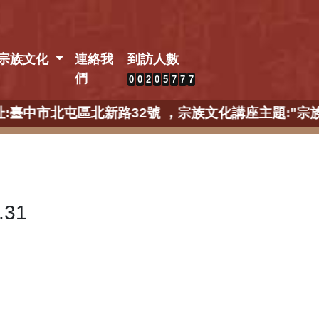
宗族文化
連絡我
到訪人數
們
0
0
2
0
5
7
7
7
，地址:臺中市北屯區北新路32號 ，宗族文化講座主題:
31