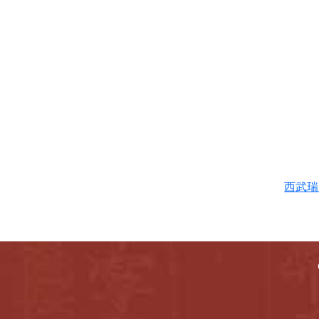
南靖_元龍_2022
南靖_萬七郎_2022
芳山(村雅、欽
榮)2023.07.04
南靖_維賢(欽榮)_2022
十一郎公-2022.07.25
西武瑞版
武瑞版-1武夷山沼公(學
裘、學博)107.05.31
武瑞版-2武夷山沼公(學
古)107.05.31