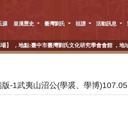
氏源
皇漢歷史
臺灣劉氏
祖譜
活動訊息
 【中部場】 ，地點:臺中市臺灣劉氏文化研究學會會館 
版-1武夷山沼公(學裘、學博)107.05.