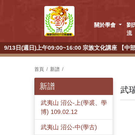
關於學會
劉
流
13日(週日)上午09:00~16:00 宗族文化講座
首頁
新譜
新譜
武瑞
武夷山 沼公-上(學裘、學
博) 109.02.12
武夷山 沼公-中(學古)