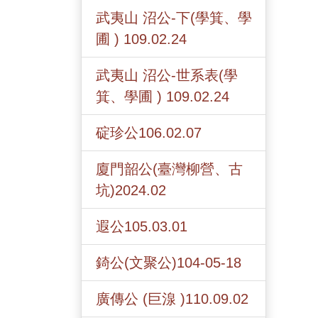
武夷山 沼公-下(學箕、學
圃 ) 109.02.24
武夷山 沼公-世系表(學
箕、學圃 ) 109.02.24
碇珍公106.02.07
廈門韶公(臺灣柳營、古
坑)2024.02
遐公105.03.01
錡公(文聚公)104-05-18
廣傳公 (巨湶 )110.09.02