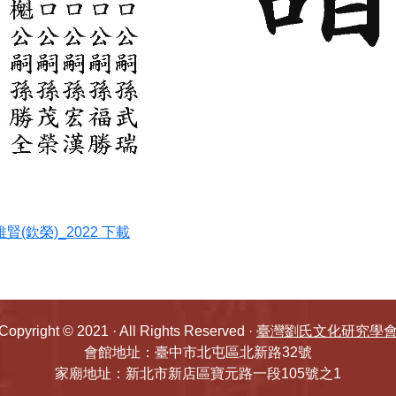
賢(欽榮)_2022 下載
Copyright © 2021 · All Rights Reserved ·
臺灣劉氏文化研究學
會館地址：臺中市北屯區北新路32號
家廟地址：新北市新店區寶元路一段105號之1