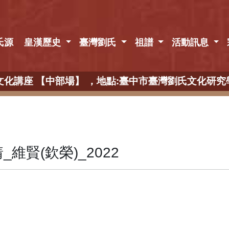
氏源
皇漢歷史
臺灣劉氏
祖譜
活動訊息
 宗族文化講座 【中部場】 ，地點:臺中市臺灣劉氏文化
_維賢(欽榮)_2022