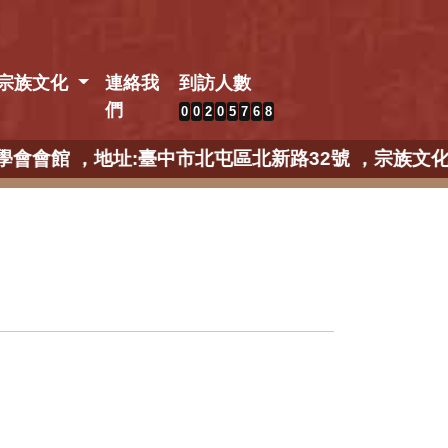
宗族文化
連絡我
到訪人數
們
0
0
2
0
5
7
6
8
研究學會會館 ，地址:臺中市北屯區北新路32號 ，宗