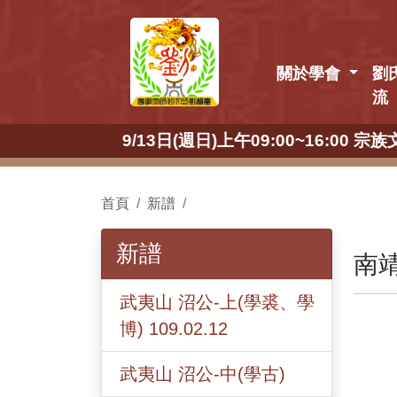
關於學會
劉
流
9/13日(週日)上午09:00~16:00
首頁
新譜
新譜
南靖
武夷山 沼公-上(學裘、學
博) 109.02.12
武夷山 沼公-中(學古)