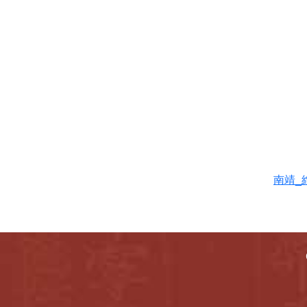
南靖_元龍_2022
南靖_萬七郎_2022
芳山(村雅、欽
榮)2023.07.04
南靖_維賢(欽榮)_2022
十一郎公-2022.07.25
南靖_維
武瑞版-1武夷山沼公(學
裘、學博)107.05.31
武瑞版-2武夷山沼公(學
古)107.05.31