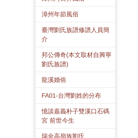
漳州年節風俗
臺灣劉氏族譜修譜人員簡
介
邦公傳奇(本文取材自興寧
劉氏族譜)
龍溪婚俗
FA01-台灣劉姓的分布
憶談嘉義朴子雙溪口石碼
宮 前世今生
瑞金高嶺族劉氏