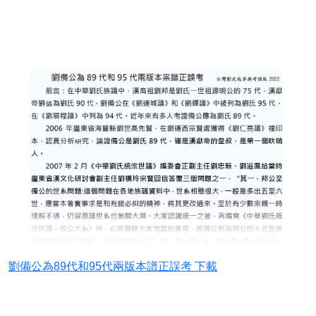
尋根問祖- 劉氏字輩信息
劉氏族譜-老譜修譜記事
2022.09.23.中山靖王(4)劉備大圖-備公89世比
較表
清末民初先賢劉國翔事略2022
屏東五溝水宗譜
劉備公為89代和95代兩版本譜正誤考 下載