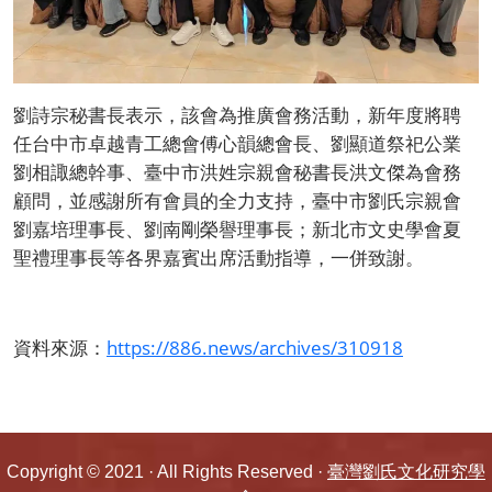
劉詩宗秘書長表示，該會為推廣會務活動，新年度將聘
任台中市卓越青工總會傅心韻總會長、劉顯道祭祀公業
劉相諏總幹事、臺中市洪姓宗親會秘書長洪文傑為會務
顧問，並感謝所有會員的全力支持，臺中市劉氏宗親會
劉嘉培理事長、劉南剛榮譽理事長；新北市文史學會夏
聖禮理事長等各界嘉賓出席活動指導，一併致謝。
資料來源：
https://886.news/archives/310918
Copyright © 2021 · All Rights Reserved ·
臺灣劉氏文化研究學