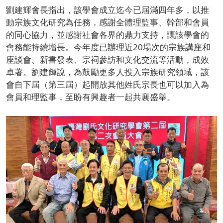
劉建輝會長指出，該學會成立迄今已屆滿四年多，以推
動宗族文化研究為任務，感謝全體理監事、幹部和會員
的同心協力，並感謝社會各界的鼎力支持，讓該學會的
會務能持續增長。今年度已辦理近20場次的宗族講座和
座談會、新書發表、宗祠參訪和文化交流等活動，成效
卓著。劉建輝說，為鼓勵更多人投入宗族研究領域，該
會自下屆（第三屆）起開放其他姓氏宗長也可以加入為
會員和理監事，至盼有興趣者一起共襄盛舉。